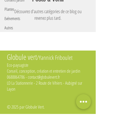
Plantes
Découvrez d'autres catégories de ce blog ou
revenez plus tard.
Evénements
Autres
Globule vert
/
Yannick Friboulet
Eco-paysagiste
Conseil, conception, création et entretien de jardin
0688864786
-
contact@globulevert.fr
LD La Stationnerie - 2 Route de Vihiers - Aubigné sur
Layon
© 2025 par Globule Vert.
Entreprise soutenue par